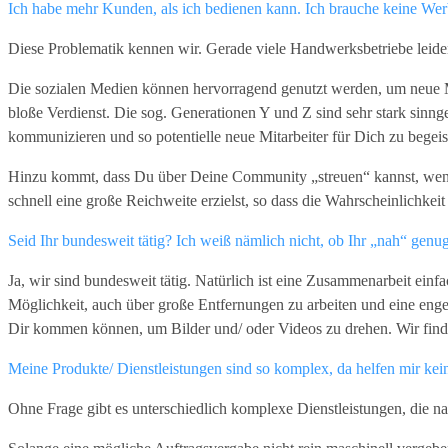
Ich habe mehr Kunden, als ich bedienen kann. Ich brauche keine Werb
Diese Problematik kennen wir. Gerade viele Handwerksbetriebe leiden
Die sozialen Medien können hervorragend genutzt werden, um neue Mi
bloße Verdienst. Die sog. Generationen Y und Z sind sehr stark sinng
kommunizieren und so potentielle neue Mitarbeiter für Dich zu begeist
Hinzu kommt, dass Du über Deine Community „streuen“ kannst, wenn 
schnell eine große Reichweite erzielst, so dass die Wahrscheinlichkei
Seid Ihr bundesweit tätig? Ich weiß nämlich nicht, ob Ihr „nah“ genu
Ja, wir sind bundesweit tätig. Natürlich ist eine Zusammenarbeit ei
Möglichkeit, auch über große Entfernungen zu arbeiten und eine enge
Dir kommen können, um Bilder und/ oder Videos zu drehen. Wir finden
Meine Produkte/ Dienstleistungen sind so komplex, da helfen mir kei
Ohne Frage gibt es unterschiedlich komplexe Dienstleistungen, die 