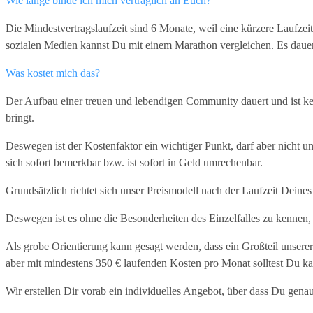
Wie lange binde ich mich vertraglich an Euch?
Die Mindestvertragslaufzeit sind 6 Monate, weil eine kürzere Laufze
sozialen Medien kannst Du mit einem Marathon vergleichen. Es daue
Was kostet mich das?
Der Aufbau einer treuen und lebendigen Community dauert und ist kein 
bringt.
Deswegen ist der Kostenfaktor ein wichtiger Punkt, darf aber nicht u
sich sofort bemerkbar bzw. ist sofort in Geld umrechenbar.
Grundsätzlich richtet sich unser Preismodell nach der Laufzeit Dein
Deswegen ist es ohne die Besonderheiten des Einzelfalles zu kennen, 
Als grobe Orientierung kann gesagt werden, dass ein Großteil unsere
aber mit mindestens 350 € laufenden Kosten pro Monat solltest Du ka
Wir erstellen Dir vorab ein individuelles Angebot, über dass Du genau