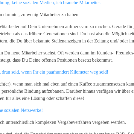
ung, keine sozialen Medien, ich brauche Mitarbeiter.
 darunter, zu wenig Mitarbeiter zu haben.
tarbeiter auf Dein Unternehmen aufmerksam zu machen. Gerade für jün
etrieben als das frühere Generationen sind. Du hast also die Möglichk
ern, die Du über bekannte Stellenanzeigen in der Zeitung und/ oder im 
Du neue Mitarbeiter suchst. Oft werden dann im Kunden-, Freundes- u
t steigt, dass Du Deine offenen Positionen besetzt bekommst.
g dran seid, wenn Ihr ein paarhundert Kilometer weg seid!
nfach(er), wenn man sich mal eben auf einen Kaffee zusammensetzen ka
 persönliche Bindung aufzubauen. Darüber hinaus verfügen wir über ein
 für alles eine Lösung oder schaffen diese!
ne sozialen Netzwerke!
nach unterschiedlich komplexen Vergabeverfahren vergeben werden.